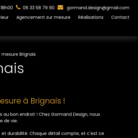
-18h00
06 33 58 79 90
gormand.design@gmail.com
ieur
Agencement sur mesure
Réalisations
Contact
r mesure Brignais
nais
sure à Brignais !
tes au bon endroit ! Chez Gormand Design, nous
e de vie.
et durabilité. Chaque détail compte, et c'est ce