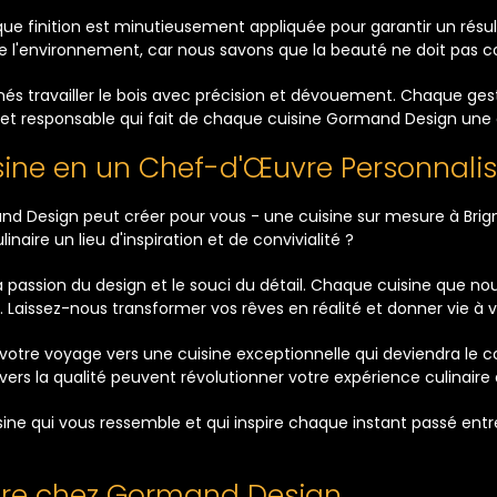
ue finition est minutieusement appliquée pour garantir un résul
 de l'environnement, car nous savons que la beauté ne doit pas 
nnés travailler le bois avec précision et dévouement. Chaque ge
e et responsable qui fait de chaque cuisine Gormand Design une 
sine en un Chef-d'Œuvre Personnalis
esign peut créer pour vous - une cuisine sur mesure à Brignais
inaire un lieu d'inspiration et de convivialité ?
ssion du design et le souci du détail. Chaque cuisine que nou
. Laissez-nous transformer vos rêves en réalité et donner vie à vo
tre voyage vers une cuisine exceptionnelle qui deviendra le
ers la qualité peuvent révolutionner votre expérience culinaire 
ne qui vous ressemble et qui inspire chaque instant passé entre
sure chez Gormand Design